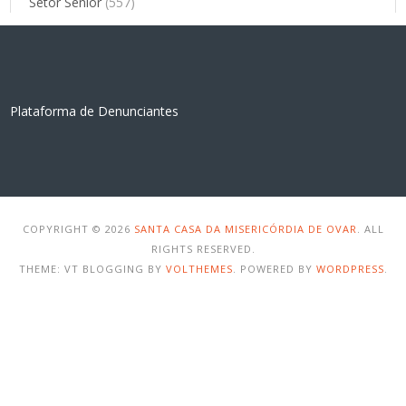
Setor Sénior
(557)
Plataforma de Denunciantes
COPYRIGHT © 2026
SANTA CASA DA MISERICÓRDIA DE OVAR
. ALL
RIGHTS RESERVED.
THEME: VT BLOGGING BY
VOLTHEMES
. POWERED BY
WORDPRESS
.