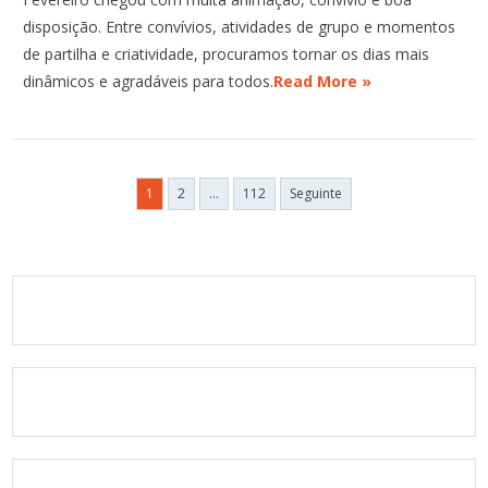
disposição. Entre convívios, atividades de grupo e momentos
de partilha e criatividade, procuramos tornar os dias mais
dinâmicos e agradáveis para todos.
Read More »
Paginação
1
2
…
112
Seguinte
dos
conteúdos