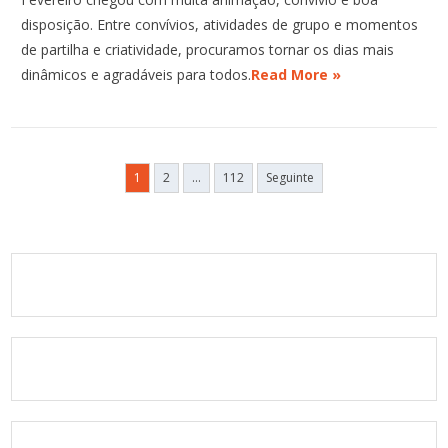
disposição. Entre convívios, atividades de grupo e momentos
de partilha e criatividade, procuramos tornar os dias mais
dinâmicos e agradáveis para todos.
Read More »
Paginação
1
2
…
112
Seguinte
dos
conteúdos