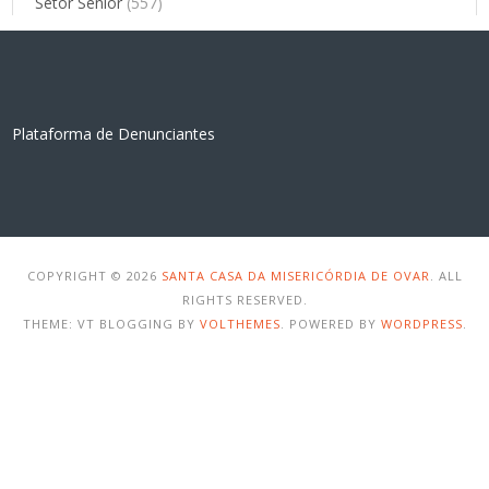
Setor Sénior
(557)
Plataforma de Denunciantes
COPYRIGHT © 2026
SANTA CASA DA MISERICÓRDIA DE OVAR
. ALL
RIGHTS RESERVED.
THEME: VT BLOGGING BY
VOLTHEMES
. POWERED BY
WORDPRESS
.